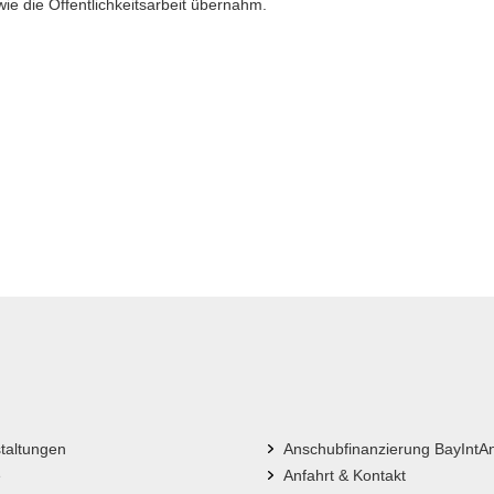
e die Öffentlichkeitsarbeit übernahm.
taltungen
Anschubfinanzierung BayIntA
e
Anfahrt & Kontakt