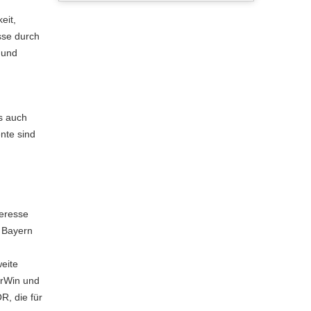
eit,
sse durch
 und
ls auch
nte sind
teresse
r Bayern
d
eite
arWin und
R, die für