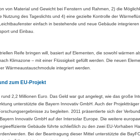
on von Material und Gewicht bei Fenstern und Rahmen, 2) die Möglichk
 Nutzung des Tageslichts und 4) eine gezielte Kontrolle der Wärmeflü
Leichtbaufenster einfach in bestehende und neue Gebäude integrieren
sport und Einbau.
iellen Reife bringen will, basiert auf Elementen, die sowohl wärmen a
nach Klimazone – mit einer Flüssigkeit gefüllt werden. Die neuen Eleme
er Wärmeaustauschmodule integriert werden.
und zum EU-Projekt
rund 2,2 Millionen Euro. Das Geld war gut angelegt, wie das große In
rktung unterstützte die Bayern Innovativ GmbH. Auch der Projektträge
 Forschungsergebnisse zu begleiten. 2011 präsentierte sich der Verbun
yern Innovativ GmbH auf der Intersolar Europe. Die weitere europaw
ergieeffiziente Gebäude führte schließlich zu den zwei EU-Vorhaben H
rden/werden. Bei der Beantragung dieser Mittel unterstützte die BayFO