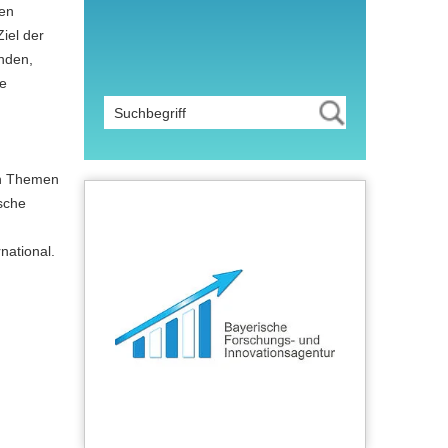
hen
iel der
unden,
ve
en Themen
sche
rnational.