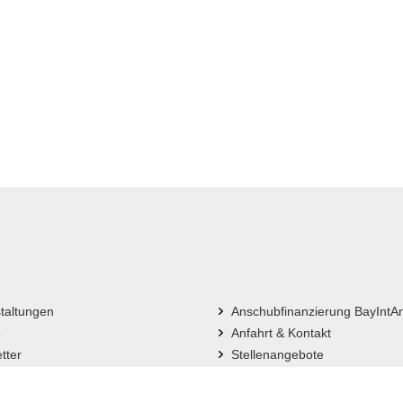
taltungen
Anschubfinanzierung BayIntA
e
Anfahrt & Kontakt
tter
Stellenangebote
Sitemap