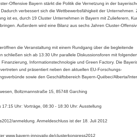
uster-Offensive Bayern stärkt die Politik die Vernetzung in der bayerisc
. Dadurch verbessert sich die Wettbewerbsfähigkeit der Unternehmen. Z
ung ist es, durch 19 Cluster Unternehmen in Bayern mit Zulieferern, K
ringen. Außerdem wird eine Bilanz aus sechs Jahren Cluster-Offensi
 eröffnen die Veranstaltung mit einem Rundgang über die begleitende
n schließen sich ab 13:30 Uhr parallele Diskussionsforen mit folgend
, Finanzierung, Informationstechnologie und Green Factory. Die Bayeri
d vertreten und präsentiert neben den aktuellen EU-Forschungs-
ngsverbünde sowie den Geschäftsbereich Bayern-Québec/Alberta/Inte
wesen, Boltzmannstraße 15, 85748 Garching
s 17:15 Uhr: Vorträge, 08:30 - 18:30 Uhr: Ausstellung
s2012/anmeldung. Anmeldeschluss ist der 18. Juli 2012
ter www.bayern-innovativ.de/clusterkongress2012