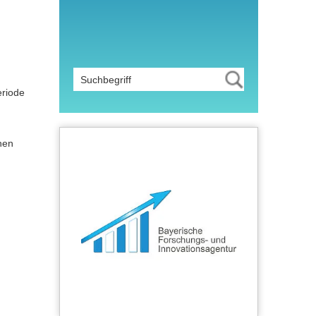
eriode
nen