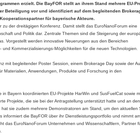
grammen erzielt. Die BayFOR stellt an ihrem Stand mehrere EU-Pro
er Beteiligung vor und identifiziert auf dem begleitenden Broker
Kooperationspartner für bayerische Akteure.
r zu der dreitägigen Konferenz. Damit stellt das EuroNanoForum eine
enschaft und Politik dar. Zentrale Themen sind die Steigerung der euro
pas. Vorgestellt werden innovative Neuerungen aus den Bereichen
und Kommerzialisierungs-Möglichkeiten für die neuen Technologien.
nz mit begleitender Poster Session, einem Brokerage Day sowie der Au
 für Materialien, Anwendungen, Produkte und Forschung in den
e in Bayern koordinierten EU-Projekte HarWin und SusFuelCat sowie m
 Projekte, die sie bei der Antragstellung unterstützt hatte und an den
rWin hat sie zudem mehrere Demonstratoren am Stand, um den aktuellen
 informiert die BayFOR über ihr Dienstleistungsportfolio und nimmt a
licht das EuroNanoForum Unternehmen und Wissenschaftlern, Partner f
.