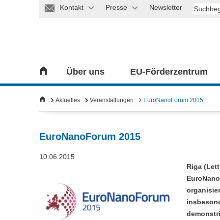
Kontakt
Presse
Newsletter
Über uns
EU-Förderzentrum
Aktuelles
Veranstaltungen
EuroNanoForum 2015
EuroNanoForum 2015
10.06.2015
Riga (Lett
EuroNanoF
organisie
insbesond
demonstri