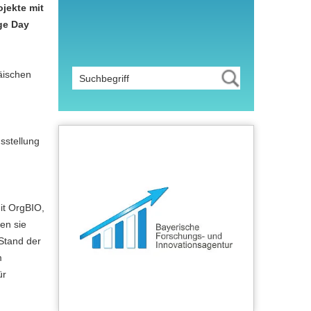
jekte mit
age Day
päischen
sstellung
it OrgBIO,
en sie
 Stand der
m
ür