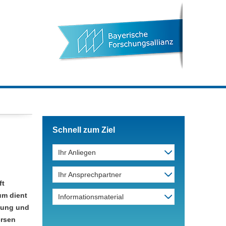
Schnell zum Ziel
Ihr Anliegen
Ihr Ansprechpartner
ft
um dient
Informationsmaterial
tzung und
ersen