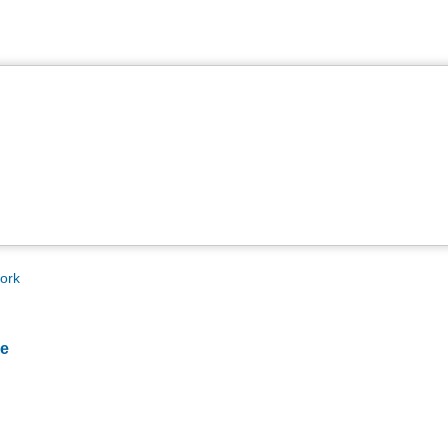
ork
me