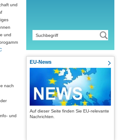
chaft und
uf
iges
önnen
te und
nprogamm
C
EU-News
he nach
oder
Auf dieser Seite finden Sie EU-relevante
Info- und
Nachrichten.