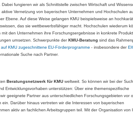
. Dabei fungieren wir als Schnittstelle zwischen Wirtschaft und Wissens
e aktive Vernetzung von bayerischen Unternehmen und Hochschulen a
er Ebene. Auf diese Weise gelangen KMU beispielsweise an hochkarät
swissen, das sie wettbewerbsfähiger macht. Hochschulen wiederum k
mit den Unternehmen ihre Forschungsergebnisse in konkrete Produk
stungen umsetzen. Schwerpunkte der
KMU-Beratung
sind das Rahme
e
auf KMU zugeschnittene EU-Förderprogramme
- insbesondere der
EI
ernationale Suche nach Partner.
ßten
Beratungsnetzwerk für KMU
weltweit. So können wir bei der Suc
d Entwicklungsvorhaben unterstützen: Über eine themenspezifische
 wir geeignete Partner aus unterschiedlichen Forschungsgebieten vor 
 ein. Darüber hinaus vertreten wir die Interessen von bayerischen
en aktiv an fachlichen Arbeitsgruppen teil. Mit der Organisation von 