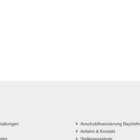
taltungen
Anschubfinanzierung BayIntA
e
Anfahrt & Kontakt
tter
Stellenangebote